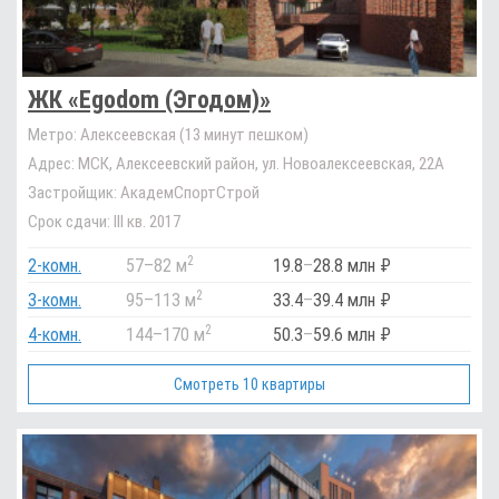
ЖК «Egodom (Эгодом)»
Метро:
Алексеевская (13 минут пешком)
Адрес:
МСК, Алексеевский район, ул. Новоалексеевская, 22А
Застройщик:
АкадемСпортСтрой
Срок сдачи:
III кв. 2017
2
2-комн.
57
–
82 м
19.8
–
28.8 млн ₽
2
3-комн.
95
–
113 м
33.4
–
39.4 млн ₽
2
4-комн.
144
–
170 м
50.3
–
59.6 млн ₽
Смотреть 10 квартиры