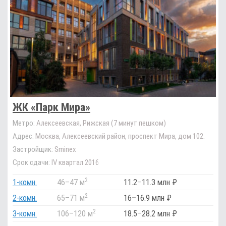
ЖК «Парк Мира»
Метро:
Алексеевская, Рижская (7 минут пешком)
Адрес:
Москва, Алексеевский район, проспект Мира, дом 102.
Застройщик:
Sminex
Срок сдачи:
IV квартал 2016
2
1-комн.
46
–
47 м
11.2
–
11.3 млн ₽
2
2-комн.
65
–
71 м
16
–
16.9 млн ₽
2
3-комн.
106
–
120 м
18.5
–
28.2 млн ₽