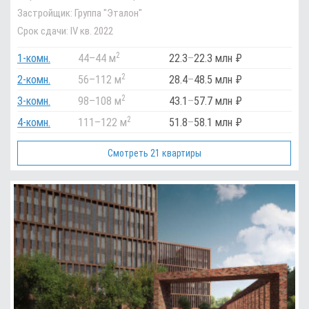
Застройщик:
Группа "Эталон"
Срок сдачи:
IV кв. 2022
2
1-комн.
44
–
44 м
22.3
–
22.3 млн ₽
2
2-комн.
56
–
112 м
28.4
–
48.5 млн ₽
2
3-комн.
98
–
108 м
43.1
–
57.7 млн ₽
2
4-комн.
111
–
122 м
51.8
–
58.1 млн ₽
Смотреть 21 квартиры